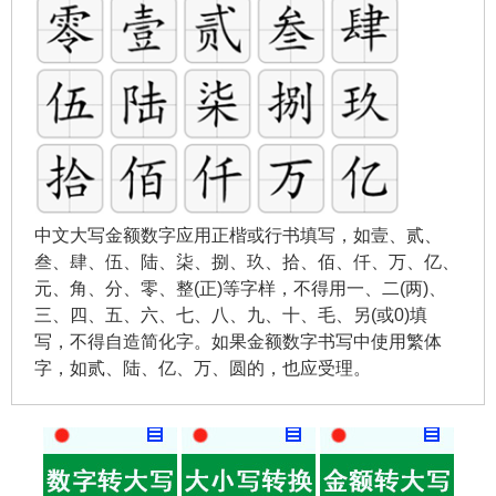
中文大写金额数字应用正楷或行书填写，如壹、贰、
叁、肆、伍、陆、柒、捌、玖、拾、佰、仟、万、亿、
元、角、分、零、整(正)等字样，不得用一、二(两)、
三、四、五、六、七、八、九、十、毛、另(或0)填
写，不得自造简化字。如果金额数字书写中使用繁体
字，如贰、陆、亿、万、圆的，也应受理。