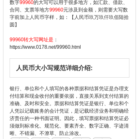
数字
99960
的大写可以用于很多地方，如汇款、借款、
合同、支票等地方
99960
元涉及到金额，则需要大写数
字前加上人民币字样，如：【人民币玖万玖仟玖佰陆拾
圆】
99960转大写网址是
：
https://www.0178.net/99960.html
人民币大小写规范详细介绍:
银行、单位和个人填写的各种票据和结算凭证是办理支
付结算和现金收付的重要依据，直接关系到支付结算的
准确、及时和安全。票据和结算凭证是银行、单位和个
人凭以记载账务的会计凭证，是记载经济业务和明确经
济责任的一种书面证明。因此，填写票据和结算凭证必
须做到标准化、规范化、要素齐全、数字正确、字迹清
晰、不错漏、不潦草、防止涂改。