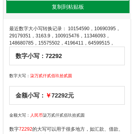
最近数字大小写转换记录：
10154590
，
10690395
，
29179351
，
3163.9
，
100915476
，
11346093
，
148680785
，
15575502
，
4196411
，
64599515
，
数字小写：
72292
数字大写：
柒万贰仟贰佰玖拾贰圆
金额小写：
￥
72292元
金额大写：
人民币
柒万贰仟贰佰玖拾贰圆
数字
72292
的大写可以用于很多地方，如汇款、借款、