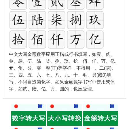
中文大写金额数字应用正楷或行书填写，如壹、贰、
叁、肆、伍、陆、柒、捌、玖、拾、佰、仟、万、亿、
元、角、分、零、整(正)等字样，不得用一、二(两)、
三、四、五、六、七、八、九、十、毛、另(或0)填
写，不得自造简化字。如果金额数字书写中使用繁体
字，如贰、陆、亿、万、圆的，也应受理。