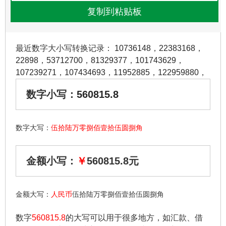
最近数字大小写转换记录：
10736148
，
22383168
，
22898
，
53712700
，
81329377
，
101743629
，
107239271
，
107434693
，
11952885
，
122959880
，
数字小写：
560815.8
数字大写：
伍拾陆万零捌佰壹拾伍圆捌角
金额小写：
￥
560815.8元
金额大写：
人民币
伍拾陆万零捌佰壹拾伍圆捌角
数字
560815.8
的大写可以用于很多地方，如汇款、借