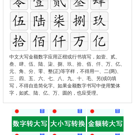
中文大写金额数字应用正楷或行书填写，如壹、贰、
叁、肆、伍、陆、柒、捌、玖、拾、佰、仟、万、亿、
元、角、分、零、整(正)等字样，不得用一、二(两)、
三、四、五、六、七、八、九、十、毛、另(或0)填
写，不得自造简化字。如果金额数字书写中使用繁体
字，如贰、陆、亿、万、圆的，也应受理。