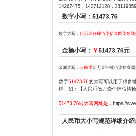
14267475
，
142712128
，
2811985
数字小写：
51473.76
数字大写：
伍万壹仟肆佰柒拾叁圆柒角陆
金额小写：
￥
51473.76元
金额大写：
人民币
伍万壹仟肆佰柒拾叁圆
数字
51473.76
的大写可以用于很多
样，如：【人民币伍万壹仟肆佰柒
51473.76转大写网址是
：
https://ww
人民币大小写规范详细介绍