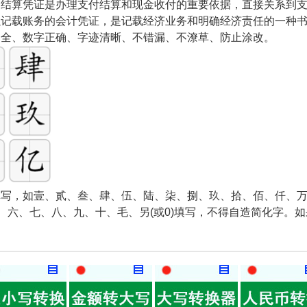
和结算凭证是办理支付结算和现金收付的重要依据，直接关系到
以记载账务的会计凭证，是记载经济业务和明确经济责任的一种
齐全、数字正确、字迹清晰、不错漏、不潦草、防止涂改。
写，如壹、贰、叁、肆、伍、陆、柒、捌、玖、拾、佰、仟、万
五、六、七、八、九、十、毛、另(或0)填写，不得自造简化字。
。