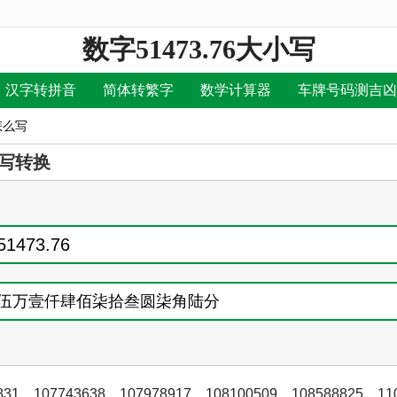
数字51473.76大小写
汉字转拼音
简体转繁字
数学计算器
车牌号码测吉凶
怎么写
写转换
831
，
107743638
，
107978917
，
108100509
，
108588825
，
11