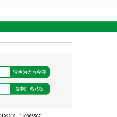
0199219
，
110866507
，