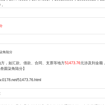
9
，
分
柒角陆分
地方，如汇款、借款、合同、支票等地方
51473.76
元涉及到金额
拾叁圆柒角陆分】
w.0178.net/51473.76.html
: