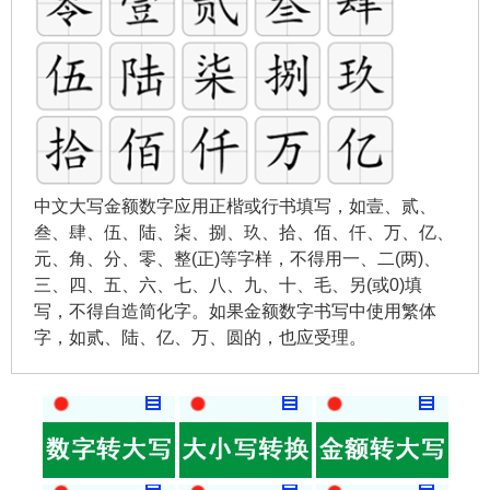
中文大写金额数字应用正楷或行书填写，如壹、贰、
叁、肆、伍、陆、柒、捌、玖、拾、佰、仟、万、亿、
元、角、分、零、整(正)等字样，不得用一、二(两)、
三、四、五、六、七、八、九、十、毛、另(或0)填
写，不得自造简化字。如果金额数字书写中使用繁体
字，如贰、陆、亿、万、圆的，也应受理。