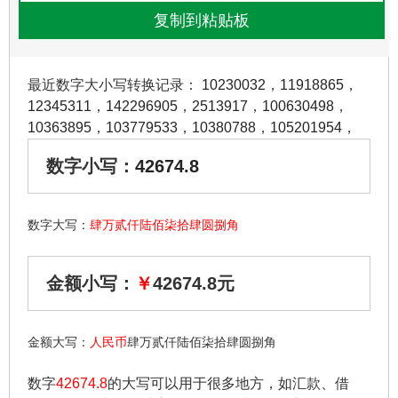
最近数字大小写转换记录：
10230032
，
11918865
，
12345311
，
142296905
，
2513917
，
100630498
，
10363895
，
103779533
，
10380788
，
105201954
，
数字小写：
42674.8
数字大写：
肆万贰仟陆佰柒拾肆圆捌角
金额小写：
￥
42674.8元
金额大写：
人民币
肆万贰仟陆佰柒拾肆圆捌角
数字
42674.8
的大写可以用于很多地方，如汇款、借