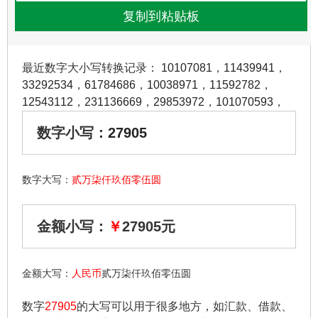
最近数字大小写转换记录：
10107081
，
11439941
，
33292534
，
61784686
，
10038971
，
11592782
，
12543112
，
231136669
，
29853972
，
101070593
，
数字小写：
27905
数字大写：
贰万柒仟玖佰零伍圆
金额小写：
￥
27905元
金额大写：
人民币
贰万柒仟玖佰零伍圆
数字
27905
的大写可以用于很多地方，如汇款、借款、