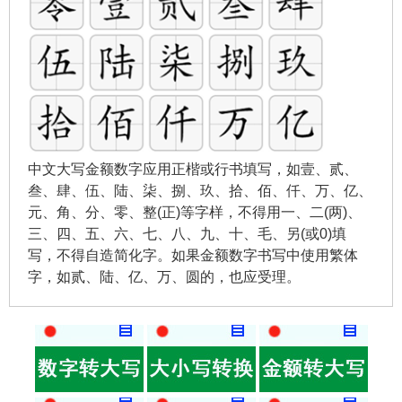
中文大写金额数字应用正楷或行书填写，如壹、贰、
叁、肆、伍、陆、柒、捌、玖、拾、佰、仟、万、亿、
元、角、分、零、整(正)等字样，不得用一、二(两)、
三、四、五、六、七、八、九、十、毛、另(或0)填
写，不得自造简化字。如果金额数字书写中使用繁体
字，如贰、陆、亿、万、圆的，也应受理。