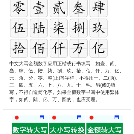
中文大写金额数字应用正楷或行书填写，如壹、贰、
叁、肆、伍、陆、柒、捌、玖、拾、佰、仟、万、亿、
元、角、分、零、整(正)等字样，不得用一、二(两)、
三、四、五、六、七、八、九、十、毛、另(或0)填
写，不得自造简化字。如果金额数字书写中使用繁体
字，如贰、陆、亿、万、圆的，也应受理。