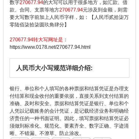
数字
270677.94
的大写可以用于很多地方，如汇款、借
款、合同、支票等地方
270677.94
元涉及到金额，则需
要大写数字前加上人民币字样，如：【人民币贰拾柒万
零陆佰柒拾柒圆玖角肆分】
270677.94转大写网址是
：
https://www.0178.net/270677.94.html
人民币大小写规范详细介绍:
银行、单位和个人填写的各种票据和结算凭证是办理支
付结算和现金收付的重要依据，直接关系到支付结算的
准确、及时和安全。票据和结算凭证是银行、单位和个
人凭以记载账务的会计凭证，是记载经济业务和明确经
济责任的一种书面证明。因此，填写票据和结算凭证必
须做到标准化、规范化、要素齐全、数字正确、字迹清
晰、不错漏、不潦草、防止涂改。