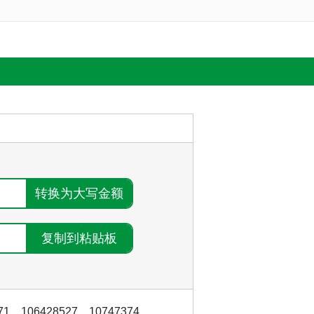
71
，
106428527
，
10747374
，