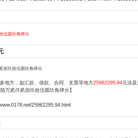
拾伍圆玖角肆分
4元
贰佰玖拾伍圆玖角肆分
多地方，如汇款、借款、合同、支票等地方
25962295.94
元涉及
拾陆万贰仟贰佰玖拾伍圆玖角肆分】
//www.0178.net/25962295.94.html
: