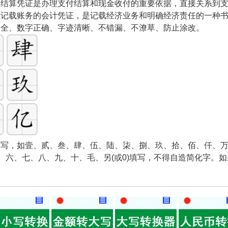
和结算凭证是办理支付结算和现金收付的重要依据，直接关系到
以记载账务的会计凭证，是记载经济业务和明确经济责任的一种
齐全、数字正确、字迹清晰、不错漏、不潦草、防止涂改。
写，如壹、贰、叁、肆、伍、陆、柒、捌、玖、拾、佰、仟、万
五、六、七、八、九、十、毛、另(或0)填写，不得自造简化字。
。