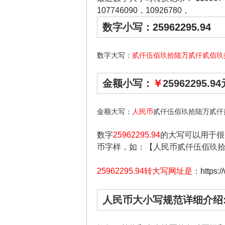
107746090
，
10926780
，
数字小写：
25962295.94
数字大写：
贰仟伍佰玖拾陆万贰仟贰佰玖
金额小写：
￥
25962295.9
金额大写：
人民币
贰仟伍佰玖拾陆万贰仟
数字
25962295.94
的大写可以用于很
币字样，如：【人民币贰仟伍佰玖
25962295.94转大写网址是
：
https:
人民币大小写规范详细介绍