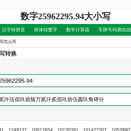
数字25962295.94大小写
汉字转拼音
简体转繁字
数学计算器
车牌号码测吉凶
大小写怎么写
写转换
41
，
1249137
，
10017654
，
10130391
，
101477307
，
1053980