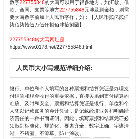
数字
227755848
的大写可以用于很多地方，如汇款、借
款、合同、支票等地方
227755848
元涉及到金额，则需
要大写数字前加上人民币字样，如：【人民币贰亿贰仟
柒佰柒拾伍万伍仟捌佰肆拾捌圆】
227755848转大写网址是
：
https://www.0178.net/227755848.html
人民币大小写规范详细介绍:
银行、单位和个人填写的各种票据和结算凭证是办理支
付结算和现金收付的重要依据，直接关系到支付结算的
准确、及时和安全。票据和结算凭证是银行、单位和个
人凭以记载账务的会计凭证，是记载经济业务和明确经
济责任的一种书面证明。因此，填写票据和结算凭证必
须做到标准化、规范化、要素齐全、数字正确、字迹清
晰、不错漏、不潦草、防止涂改。