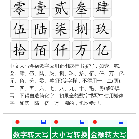
中文大写金额数字应用正楷或行书填写，如壹、贰、
叁、肆、伍、陆、柒、捌、玖、拾、佰、仟、万、亿、
元、角、分、零、整(正)等字样，不得用一、二(两)、
三、四、五、六、七、八、九、十、毛、另(或0)填
写，不得自造简化字。如果金额数字书写中使用繁体
字，如贰、陆、亿、万、圆的，也应受理。