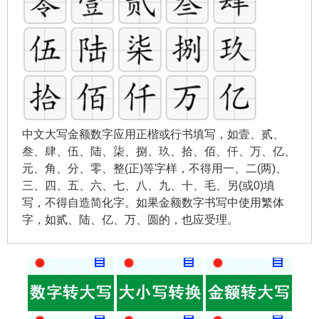
中文大写金额数字应用正楷或行书填写，如壹、贰、
叁、肆、伍、陆、柒、捌、玖、拾、佰、仟、万、亿、
元、角、分、零、整(正)等字样，不得用一、二(两)、
三、四、五、六、七、八、九、十、毛、另(或0)填
写，不得自造简化字。如果金额数字书写中使用繁体
字，如贰、陆、亿、万、圆的，也应受理。