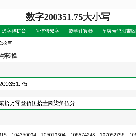
数字200351.75大小写
汉字转拼音
简体转繁字
数学计算器
车牌号码测吉凶
写怎么写
写转换
915
，
104350034
，
105013304
，
106574248
，
107052756
，
10