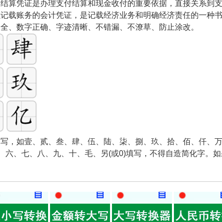
和结算凭证是办理支付结算和现金收付的重要依据，直接关系到
以记载账务的会计凭证，是记载经济业务和明确经济责任的一种
齐全、数字正确、字迹清晰、不错漏、不潦草、防止涂改。
写，如壹、贰、叁、肆、伍、陆、柒、捌、玖、拾、佰、仟、万
五、六、七、八、九、十、毛、另(或0)填写，不得自造简化字。
。