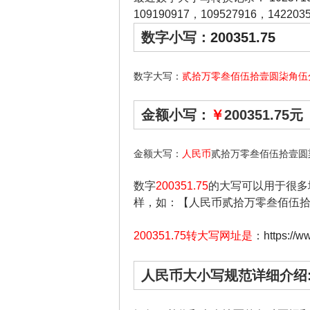
109190917
，
109527916
，
142203
数字小写：
200351.75
数字大写：
贰拾万零叁佰伍拾壹圆柒角伍
金额小写：
￥
200351.75元
金额大写：
人民币
贰拾万零叁佰伍拾壹圆
数字
200351.75
的大写可以用于很多
样，如：【人民币贰拾万零叁佰伍
200351.75转大写网址是
：
https://
人民币大小写规范详细介绍