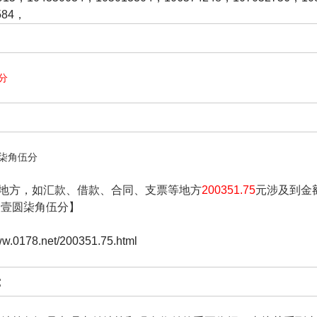
584
，
分
柒角伍分
地方，如汇款、借款、合同、支票等地方
200351.75
元涉及到金
拾壹圆柒角伍分】
www.0178.net/200351.75.html
: