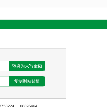
8758224
，
108895464
，