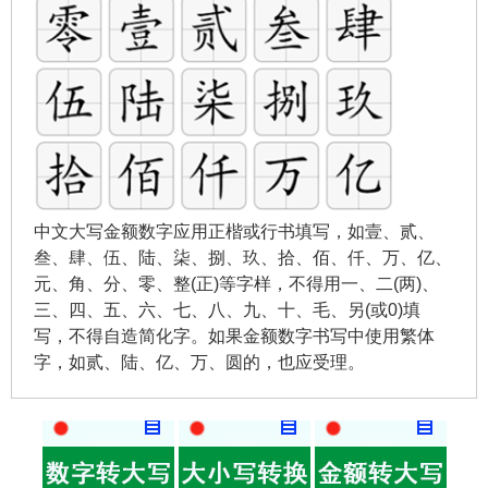
中文大写金额数字应用正楷或行书填写，如壹、贰、
叁、肆、伍、陆、柒、捌、玖、拾、佰、仟、万、亿、
元、角、分、零、整(正)等字样，不得用一、二(两)、
三、四、五、六、七、八、九、十、毛、另(或0)填
写，不得自造简化字。如果金额数字书写中使用繁体
字，如贰、陆、亿、万、圆的，也应受理。