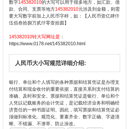
数字
145382010
的大写可以用于很多地方，如汇款、借
款、合同、支票等地方
145382010
元涉及到金额，则需
要大写数字前加上人民币字样，如：【人民币壹亿肆仟
伍佰叁拾捌万贰仟零壹拾圆】
145382010转大写网址是
：
https://www.0178.net/145382010.html
人民币大小写规范详细介绍:
银行、单位和个人填写的各种票据和结算凭证是办理支
付结算和现金收付的重要依据，直接关系到支付结算的
准确、及时和安全。票据和结算凭证是银行、单位和个
人凭以记载账务的会计凭证，是记载经济业务和明确经
济责任的一种书面证明。因此，填写票据和结算凭证必
须做到标准化、规范化、要素齐全、数字正确、字迹清
晰、不错漏、不潦草、防止涂改。