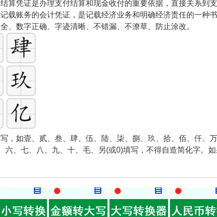
和结算凭证是办理支付结算和现金收付的重要依据，直接关系到
以记载账务的会计凭证，是记载经济业务和明确经济责任的一种
齐全、数字正确、字迹清晰、不错漏、不潦草、防止涂改。
写，如壹、贰、叁、肆、伍、陆、柒、捌、玖、拾、佰、仟、万
五、六、七、八、九、十、毛、另(或0)填写，不得自造简化字。
。