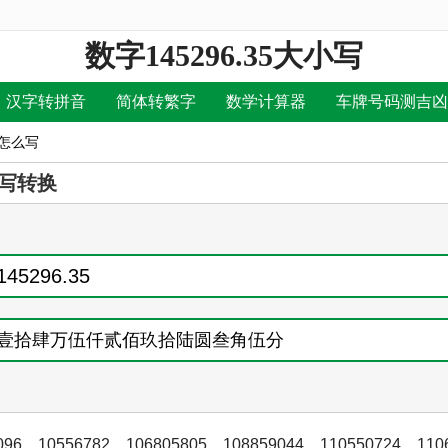
数字145296.35大小写
汉字转拼音
简体转繁字
数学计算器
车牌号码测吉凶
写怎么写
写转换
096
，
10556782
，
106805805
，
108859044
，
110550724
，
110