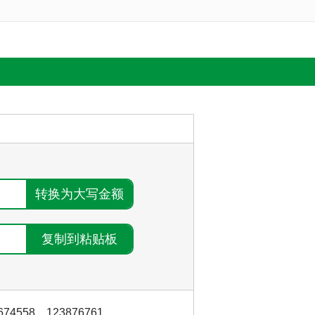
674558
，
123876761
，