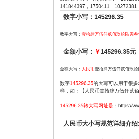
141844397
，
1750411
，
10272381
数字小写：
145296.35
数字大写：
壹拾肆万伍仟贰佰玖拾陆圆叁
金额小写：
￥
145296.35元
金额大写：
人民币
壹拾肆万伍仟贰佰玖拾
数字
145296.35
的大写可以用于很多
样，如：【人民币壹拾肆万伍仟贰
145296.35转大写网址是
：
https://
人民币大小写规范详细介绍