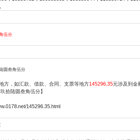
，
角伍分
陆圆叁角伍分
地方，如汇款、借款、合同、支票等地方
145296.35
元涉及到金
佰玖拾陆圆叁角伍分】
www.0178.net/145296.35.html
: