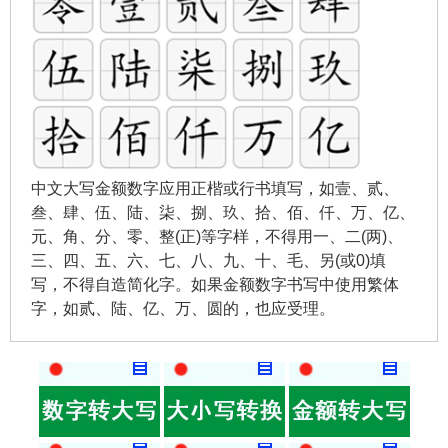
中文大写金额数字应用正楷或行书填写，如壹、贰、
叁、肆、伍、陆、柒、捌、玖、拾、佰、仟、万、亿、
元、角、分、零、整(正)等字样，不得用一、二(两)、
三、四、五、六、七、八、九、十、毛、另(或0)填
写，不得自造简化字。如果金额数字书写中使用繁体
字，如贰、陆、亿、万、圆的，也应受理。