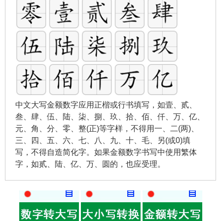
中文大写金额数字应用正楷或行书填写，如壹、贰、
叁、肆、伍、陆、柒、捌、玖、拾、佰、仟、万、亿、
元、角、分、零、整(正)等字样，不得用一、二(两)、
三、四、五、六、七、八、九、十、毛、另(或0)填
写，不得自造简化字。如果金额数字书写中使用繁体
字，如贰、陆、亿、万、圆的，也应受理。