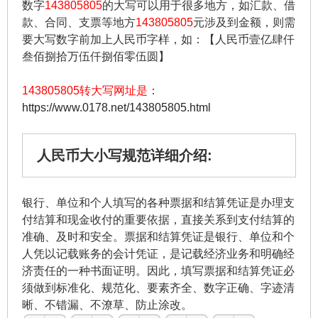
数字
143805805
的大写可以用于很多地方，如汇款、借
款、合同、支票等地方
143805805
元涉及到金额，则需
要大写数字前加上人民币字样，如：【人民币壹亿肆仟
叁佰捌拾万伍仟捌佰零伍圆】
143805805转大写网址是
：
https://www.0178.net/143805805.html
人民币大小写规范详细介绍:
银行、单位和个人填写的各种票据和结算凭证是办理支
付结算和现金收付的重要依据，直接关系到支付结算的
准确、及时和安全。票据和结算凭证是银行、单位和个
人凭以记载账务的会计凭证，是记载经济业务和明确经
济责任的一种书面证明。因此，填写票据和结算凭证必
须做到标准化、规范化、要素齐全、数字正确、字迹清
晰、不错漏、不潦草、防止涂改。