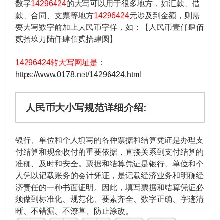
数字
14296424
的大写可以用于很多地方，如汇款、借
款、合同、支票等地方
14296424
元涉及到金额，则需
要大写数字前加上人民币字样，如：【人民币壹仟肆佰
贰拾玖万陆仟肆佰贰拾肆圆】
14296424转大写网址是
：
https://www.0178.net/14296424.html
人民币大小写规范详细介绍:
银行、单位和个人填写的各种票据和结算凭证是办理支
付结算和现金收付的重要依据，直接关系到支付结算的
准确、及时和安全。票据和结算凭证是银行、单位和个
人凭以记载账务的会计凭证，是记载经济业务和明确经
济责任的一种书面证明。因此，填写票据和结算凭证必
须做到标准化、规范化、要素齐全、数字正确、字迹清
晰、不错漏、不潦草、防止涂改。