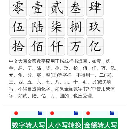
中文大写金额数字应用正楷或行书填写，如壹、贰、
叁、肆、伍、陆、柒、捌、玖、拾、佰、仟、万、亿、
元、角、分、零、整(正)等字样，不得用一、二(两)、
三、四、五、六、七、八、九、十、毛、另(或0)填
写，不得自造简化字。如果金额数字书写中使用繁体
字，如贰、陆、亿、万、圆的，也应受理。