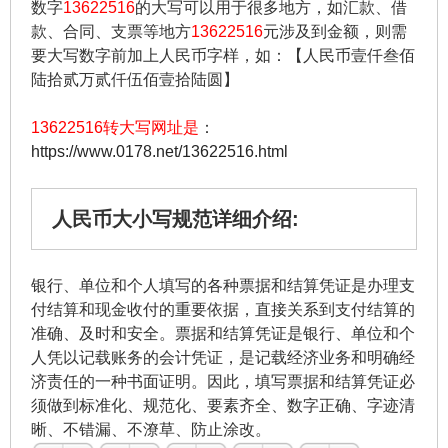
数字
13622516
的大写可以用于很多地方，如汇款、借
款、合同、支票等地方
13622516
元涉及到金额，则需
要大写数字前加上人民币字样，如：【人民币壹仟叁佰
陆拾贰万贰仟伍佰壹拾陆圆】
13622516转大写网址是
：
https://www.0178.net/13622516.html
人民币大小写规范详细介绍:
银行、单位和个人填写的各种票据和结算凭证是办理支
付结算和现金收付的重要依据，直接关系到支付结算的
准确、及时和安全。票据和结算凭证是银行、单位和个
人凭以记载账务的会计凭证，是记载经济业务和明确经
济责任的一种书面证明。因此，填写票据和结算凭证必
须做到标准化、规范化、要素齐全、数字正确、字迹清
晰、不错漏、不潦草、防止涂改。