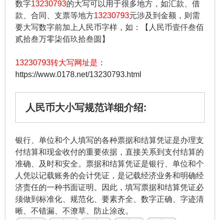
数字
13230793
的大写可以用于很多地方，如汇款、借
款、合同、支票等地方
13230793
元涉及到金额，则需
要大写数字前加上人民币字样，如：【人民币壹仟叁佰
贰拾叁万零柒佰玖拾叁圆】
13230793转大写网址是
：
https://www.0178.net/13230793.html
人民币大小写规范详细介绍:
银行、单位和个人填写的各种票据和结算凭证是办理支
付结算和现金收付的重要依据，直接关系到支付结算的
准确、及时和安全。票据和结算凭证是银行、单位和个
人凭以记载账务的会计凭证，是记载经济业务和明确经
济责任的一种书面证明。因此，填写票据和结算凭证必
须做到标准化、规范化、要素齐全、数字正确、字迹清
晰、不错漏、不潦草、防止涂改。