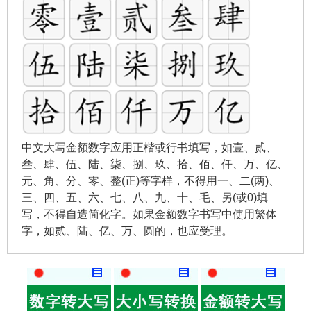
中文大写金额数字应用正楷或行书填写，如壹、贰、
叁、肆、伍、陆、柒、捌、玖、拾、佰、仟、万、亿、
元、角、分、零、整(正)等字样，不得用一、二(两)、
三、四、五、六、七、八、九、十、毛、另(或0)填
写，不得自造简化字。如果金额数字书写中使用繁体
字，如贰、陆、亿、万、圆的，也应受理。