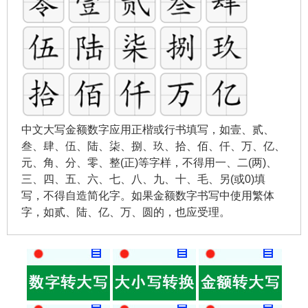
中文大写金额数字应用正楷或行书填写，如壹、贰、
叁、肆、伍、陆、柒、捌、玖、拾、佰、仟、万、亿、
元、角、分、零、整(正)等字样，不得用一、二(两)、
三、四、五、六、七、八、九、十、毛、另(或0)填
写，不得自造简化字。如果金额数字书写中使用繁体
字，如贰、陆、亿、万、圆的，也应受理。