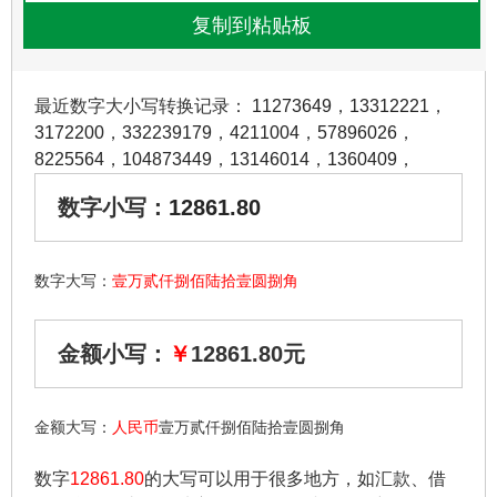
最近数字大小写转换记录：
11273649
，
13312221
，
3172200
，
332239179
，
4211004
，
57896026
，
8225564
，
104873449
，
13146014
，
1360409
，
数字小写：
12861.80
数字大写：
壹万贰仟捌佰陆拾壹圆捌角
金额小写：
￥
12861.80元
金额大写：
人民币
壹万贰仟捌佰陆拾壹圆捌角
数字
12861.80
的大写可以用于很多地方，如汇款、借