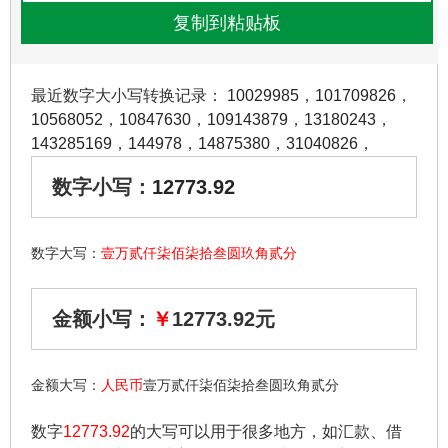
最近数字大小写转换记录：
10029985
，
101709826
，
10568052
，
10847630
，
109143879
，
13180243
，
143285169
，
144978
，
14875380
，
31040826
，
数字小写：
12773.92
数字大写：
壹万贰仟柒佰柒拾叁圆玖角贰分
金额小写：
￥
12773.92元
金额大写：
人民币
壹万贰仟柒佰柒拾叁圆玖角贰分
数字
12773.92
的大写可以用于很多地方，如汇款、借