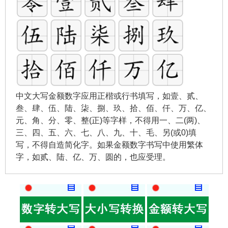
中文大写金额数字应用正楷或行书填写，如壹、贰、
叁、肆、伍、陆、柒、捌、玖、拾、佰、仟、万、亿、
元、角、分、零、整(正)等字样，不得用一、二(两)、
三、四、五、六、七、八、九、十、毛、另(或0)填
写，不得自造简化字。如果金额数字书写中使用繁体
字，如贰、陆、亿、万、圆的，也应受理。