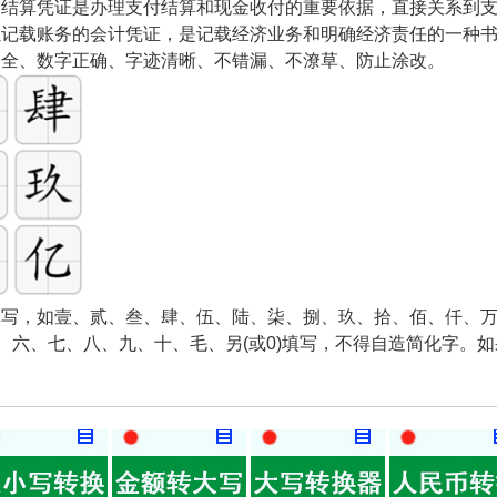
和结算凭证是办理支付结算和现金收付的重要依据，直接关系到
以记载账务的会计凭证，是记载经济业务和明确经济责任的一种
齐全、数字正确、字迹清晰、不错漏、不潦草、防止涂改。
写，如壹、贰、叁、肆、伍、陆、柒、捌、玖、拾、佰、仟、万
五、六、七、八、九、十、毛、另(或0)填写，不得自造简化字。
。