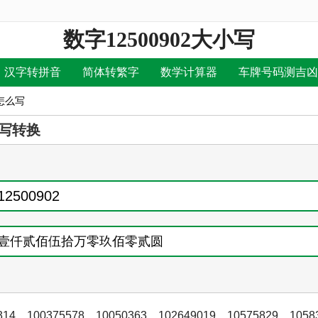
数字12500902大小写
汉字转拼音
简体转繁字
数学计算器
车牌号码测吉凶
写怎么写
写转换
314
，
100375578
，
10050363
，
102649019
，
10575829
，
1058