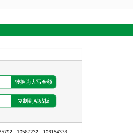
35792
，
10587232
，
106154378
，