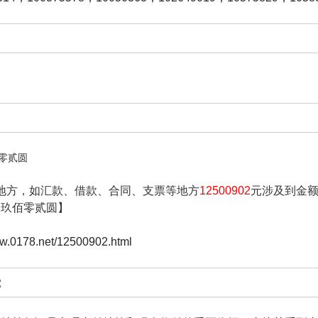
零贰圆
地方，如汇款、借款、合同、支票等地方
12500902
元涉及到金
零玖佰零贰圆】
ww.0178.net/12500902.html
: