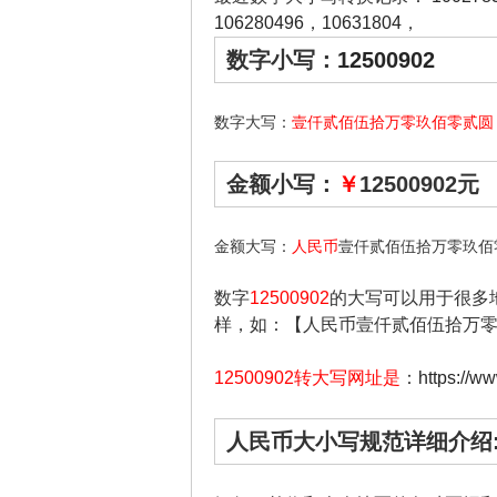
106280496
，
10631804
，
数字小写：
12500902
数字大写：
壹仟贰佰伍拾万零玖佰零贰圆
金额小写：
￥
12500902元
金额大写：
人民币
壹仟贰佰伍拾万零玖佰
数字
12500902
的大写可以用于很多
样，如：【人民币壹仟贰佰伍拾万
12500902转大写网址是
：
https://w
人民币大小写规范详细介绍