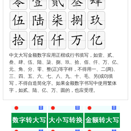
中文大写金额数字应用正楷或行书填写，如壹、贰、
叁、肆、伍、陆、柒、捌、玖、拾、佰、仟、万、亿、
元、角、分、零、整(正)等字样，不得用一、二(两)、
三、四、五、六、七、八、九、十、毛、另(或0)填
写，不得自造简化字。如果金额数字书写中使用繁体
字，如贰、陆、亿、万、圆的，也应受理。