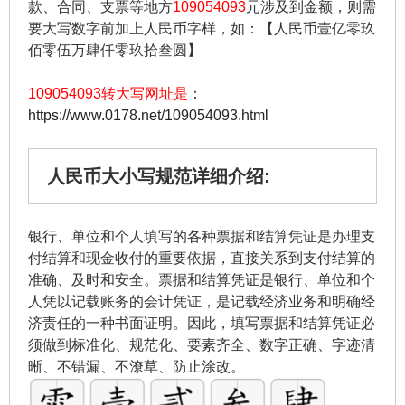
款、合同、支票等地方
109054093
元涉及到金额，则需
要大写数字前加上人民币字样，如：【人民币壹亿零玖
佰零伍万肆仟零玖拾叁圆】
109054093转大写网址是
：
https://www.0178.net/109054093.html
人民币大小写规范详细介绍:
银行、单位和个人填写的各种票据和结算凭证是办理支
付结算和现金收付的重要依据，直接关系到支付结算的
准确、及时和安全。票据和结算凭证是银行、单位和个
人凭以记载账务的会计凭证，是记载经济业务和明确经
济责任的一种书面证明。因此，填写票据和结算凭证必
须做到标准化、规范化、要素齐全、数字正确、字迹清
晰、不错漏、不潦草、防止涂改。