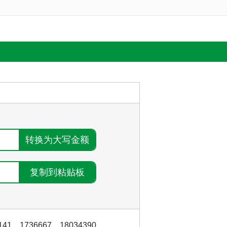
141
，
1736667
，
18034390
，