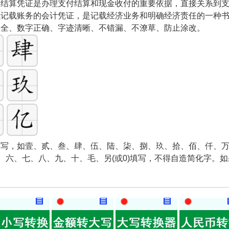
和结算凭证是办理支付结算和现金收付的重要依据，直接关系到
以记载账务的会计凭证，是记载经济业务和明确经济责任的一种
齐全、数字正确、字迹清晰、不错漏、不潦草、防止涂改。
写，如壹、贰、叁、肆、伍、陆、柒、捌、玖、拾、佰、仟、万
五、六、七、八、九、十、毛、另(或0)填写，不得自造简化字。
。