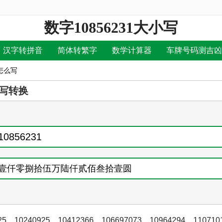
数字10856231大小写
汉字转拼音
简体转繁字
数学计算器
车牌号码测吉凶
写怎么写
写转换
25
，
10240925
，
10412366
，
106697073
，
10964294
，
110710