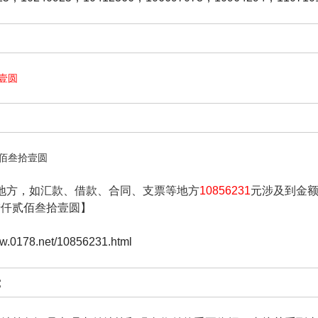
壹圆
佰叁拾壹圆
地方，如汇款、借款、合同、支票等地方
10856231
元涉及到金
陆仟贰佰叁拾壹圆】
ww.0178.net/10856231.html
: