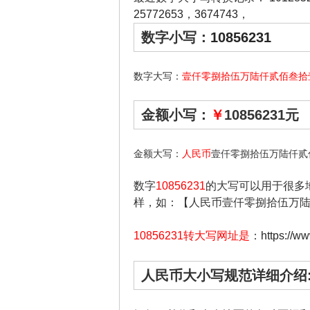
25772653
，
3674743
，
数字小写：
10856231
数字大写：
壹仟零捌拾伍万陆仟贰佰叁拾
金额小写：
￥
10856231元
金额大写：
人民币
壹仟零捌拾伍万陆仟贰
数字
10856231
的大写可以用于很多
样，如：【人民币壹仟零捌拾伍万
10856231转大写网址是
：
https://w
人民币大小写规范详细介绍