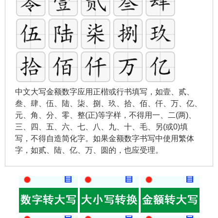
中文大写金额数字应用正楷或行书填写，如壹、贰、
叁、肆、伍、陆、柒、捌、玖、拾、佰、仟、万、亿、
元、角、分、零、整(正)等字样，不得用一、二(两)、
三、四、五、六、七、八、九、十、毛、另(或0)填
写，不得自造简化字。如果金额数字书写中使用繁体
字，如贰、陆、亿、万、圆的，也应受理。