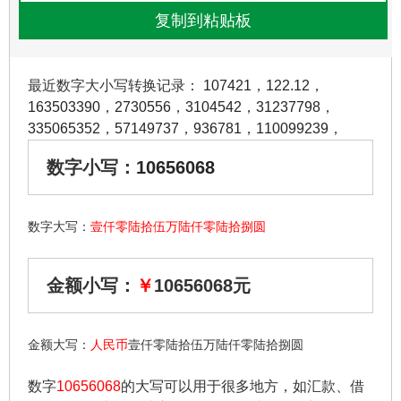
最近数字大小写转换记录：
107421
，
122.12
，
163503390
，
2730556
，
3104542
，
31237798
，
335065352
，
57149737
，
936781
，
110099239
，
数字小写：
10656068
数字大写：
壹仟零陆拾伍万陆仟零陆拾捌圆
金额小写：
￥
10656068元
金额大写：
人民币
壹仟零陆拾伍万陆仟零陆拾捌圆
数字
10656068
的大写可以用于很多地方，如汇款、借