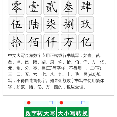
中文大写金额数字应用正楷或行书填写，如壹、贰、
叁、肆、伍、陆、柒、捌、玖、拾、佰、仟、万、亿、
元、角、分、零、整(正)等字样，不得用一、二(两)、
三、四、五、六、七、八、九、十、毛、另(或0)填
写，不得自造简化字。如果金额数字书写中使用繁体
字，如贰、陆、亿、万、圆的，也应受理。