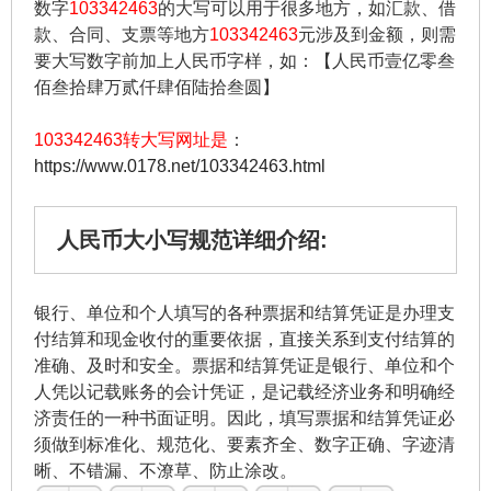
数字
103342463
的大写可以用于很多地方，如汇款、借
款、合同、支票等地方
103342463
元涉及到金额，则需
要大写数字前加上人民币字样，如：【人民币壹亿零叁
佰叁拾肆万贰仟肆佰陆拾叁圆】
103342463转大写网址是
：
https://www.0178.net/103342463.html
人民币大小写规范详细介绍:
银行、单位和个人填写的各种票据和结算凭证是办理支
付结算和现金收付的重要依据，直接关系到支付结算的
准确、及时和安全。票据和结算凭证是银行、单位和个
人凭以记载账务的会计凭证，是记载经济业务和明确经
济责任的一种书面证明。因此，填写票据和结算凭证必
须做到标准化、规范化、要素齐全、数字正确、字迹清
晰、不错漏、不潦草、防止涂改。