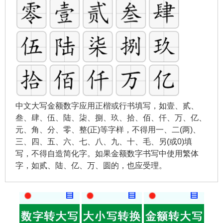
中文大写金额数字应用正楷或行书填写，如壹、贰、
叁、肆、伍、陆、柒、捌、玖、拾、佰、仟、万、亿、
元、角、分、零、整(正)等字样，不得用一、二(两)、
三、四、五、六、七、八、九、十、毛、另(或0)填
写，不得自造简化字。如果金额数字书写中使用繁体
字，如贰、陆、亿、万、圆的，也应受理。