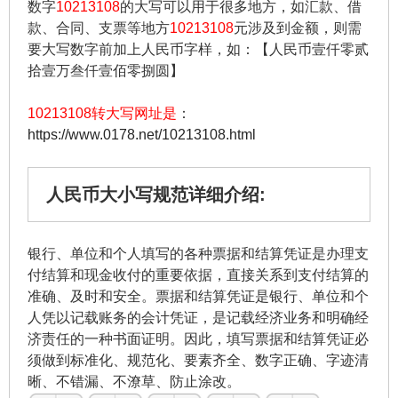
数字
10213108
的大写可以用于很多地方，如汇款、借
款、合同、支票等地方
10213108
元涉及到金额，则需
要大写数字前加上人民币字样，如：【人民币壹仟零贰
拾壹万叁仟壹佰零捌圆】
10213108转大写网址是
：
https://www.0178.net/10213108.html
人民币大小写规范详细介绍:
银行、单位和个人填写的各种票据和结算凭证是办理支
付结算和现金收付的重要依据，直接关系到支付结算的
准确、及时和安全。票据和结算凭证是银行、单位和个
人凭以记载账务的会计凭证，是记载经济业务和明确经
济责任的一种书面证明。因此，填写票据和结算凭证必
须做到标准化、规范化、要素齐全、数字正确、字迹清
晰、不错漏、不潦草、防止涂改。