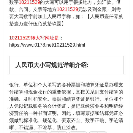
数字
10211529
的大写可以用于很多地方，如汇款、借
款、合同、支票等地方
10211529
元涉及到金额，则需
要大写数字前加上人民币字样，如：【人民币壹仟零贰
拾壹万壹仟伍佰贰拾玖圆】
10211529转大写网址是
：
https://www.0178.net/10211529.html
人民币大小写规范详细介绍:
银行、单位和个人填写的各种票据和结算凭证是办理支
付结算和现金收付的重要依据，直接关系到支付结算的
准确、及时和安全。票据和结算凭证是银行、单位和个
人凭以记载账务的会计凭证，是记载经济业务和明确经
济责任的一种书面证明。因此，填写票据和结算凭证必
须做到标准化、规范化、要素齐全、数字正确、字迹清
晰、不错漏、不潦草、防止涂改。