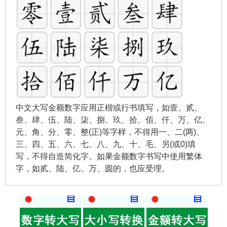
中文大写金额数字应用正楷或行书填写，如壹、贰、
叁、肆、伍、陆、柒、捌、玖、拾、佰、仟、万、亿、
元、角、分、零、整(正)等字样，不得用一、二(两)、
三、四、五、六、七、八、九、十、毛、另(或0)填
写，不得自造简化字。如果金额数字书写中使用繁体
字，如贰、陆、亿、万、圆的，也应受理。