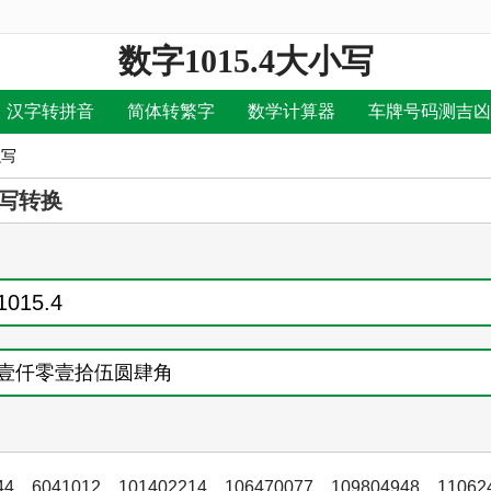
数字1015.4大小写
汉字转拼音
简体转繁字
数学计算器
车牌号码测吉凶
么写
写转换
44
，
6041012
，
101402214
，
106470077
，
109804948
，
11062