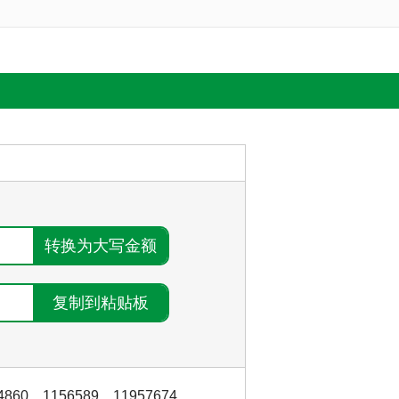
4860
，
1156589
，
11957674
，