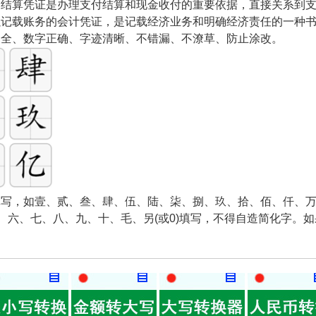
和结算凭证是办理支付结算和现金收付的重要依据，直接关系到
以记载账务的会计凭证，是记载经济业务和明确经济责任的一种
齐全、数字正确、字迹清晰、不错漏、不潦草、防止涂改。
写，如壹、贰、叁、肆、伍、陆、柒、捌、玖、拾、佰、仟、万
五、六、七、八、九、十、毛、另(或0)填写，不得自造简化字。
。