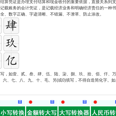
和结算凭证是办理支付结算和现金收付的重要依据，直接关系到
以记载账务的会计凭证，是记载经济业务和明确经济责任的一种
齐全、数字正确、字迹清晰、不错漏、不潦草、防止涂改。
写，如壹、贰、叁、肆、伍、陆、柒、捌、玖、拾、佰、仟、万
五、六、七、八、九、十、毛、另(或0)填写，不得自造简化字。
。