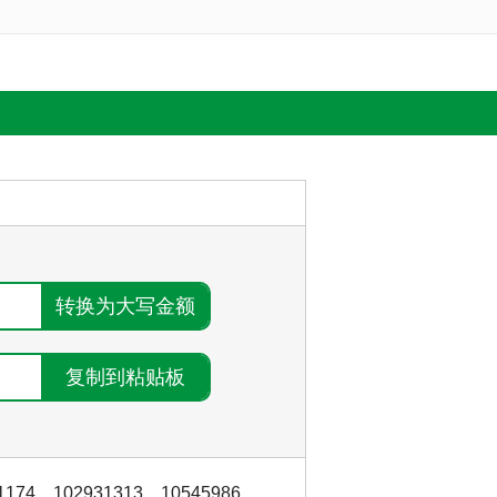
1174
，
102931313
，
10545986
，