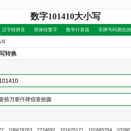
数字101410大小写
汉字转拼音
简体转繁字
数学计算器
车牌号码测吉凶
么写
写转换
72
，
106678763
，
7724692
，
101625171
，
101685354
，
10286